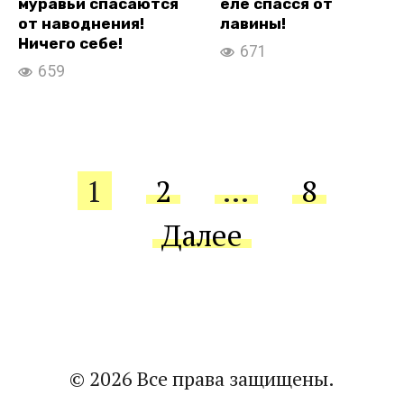
муравьи спасаются
еле спасся от
от наводнения!
лавины!
Ничего себе!
671
659
Пагинация
1
2
…
8
записей
Далее
© 2026 Все права защищены.