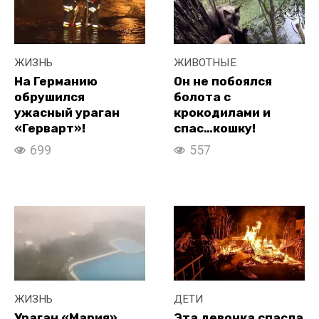
ЖИЗНЬ
ЖИВОТНЫЕ
На Германию
Он не побоялся
обрушился
болота с
ужасный ураган
крокодилами и
«Герварт»!
спас…кошку!
699
557
ЖИЗНЬ
ДЕТИ
Ураган «Мария»
Эта девочка спасла