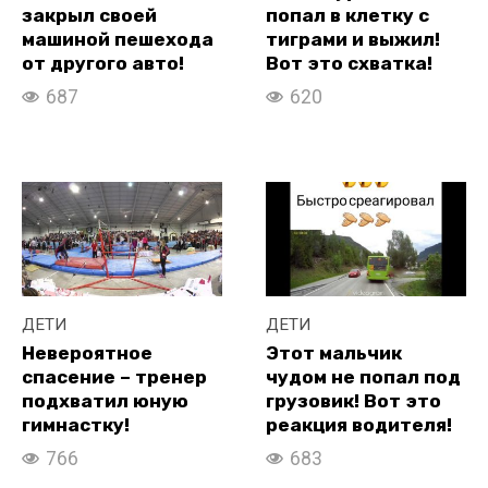
закрыл своей
попал в клетку с
машиной пешехода
тиграми и выжил!
от другого авто!
Вот это схватка!
687
620
ДЕТИ
ДЕТИ
Невероятное
Этот мальчик
спасение – тренер
чудом не попал под
подхватил юную
грузовик! Вот это
гимнастку!
реакция водителя!
766
683