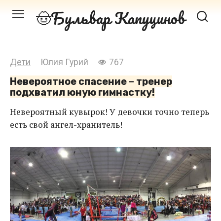
Перейти
Бульвар Капуцинов
к
контенту
Дети
Юлия Гурий
767
Невероятное спасение – тренер
подхватил юную гимнастку!
Невероятный кувырок! У девочки точно теперь
есть свой ангел-хранитель!