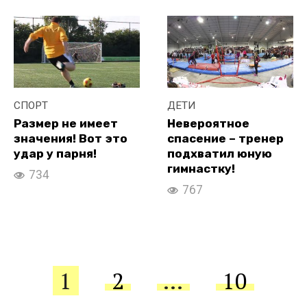
СПОРТ
ДЕТИ
Размер не имеет
Невероятное
значения! Вот это
спасение – тренер
удар у парня!
подхватил юную
гимнастку!
734
767
Пагинация
1
2
…
10
записей