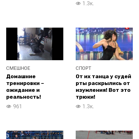
1.3к.
СМЕШНОЕ
СПОРТ
Домашние
От их танца у судей
тренировки –
рты раскрылись от
ожидание и
изумления! Вот это
реальность!
трюки!
961
1.3к.