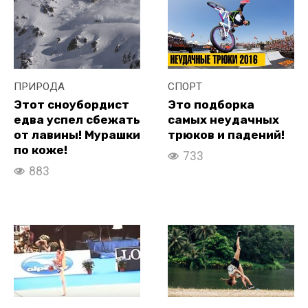
ПРИРОДА
СПОРТ
Этот сноубордист
Это подборка
едва успел сбежать
самых неудачных
от лавины! Мурашки
трюков и падений!
по коже!
733
883