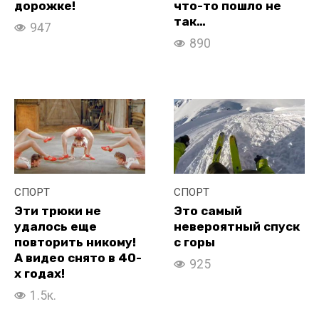
дорожке!
что-то пошло не
так…
947
890
СПОРТ
СПОРТ
Эти трюки не
Это самый
удалось еще
невероятный спуск
повторить никому!
с горы
А видео снято в 40-
925
х годах!
1.5к.