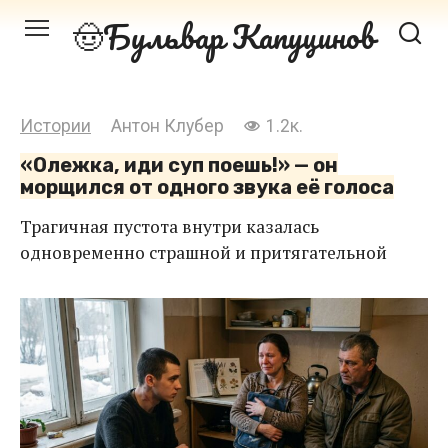
Перейти
Бульвар Капуцинов
к
контенту
Истории
Антон Клубер
1.2к.
«Олежка, иди суп поешь!» — он
морщился от одного звука её голоса
Трагичная пустота внутри казалась
одновременно страшной и притягательной