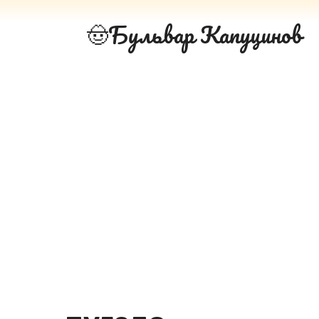
Перейти
Бульвар Капуцинов
к
контенту