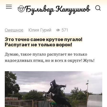
Перейти
Бульвар Капуцинов
к
контенту
Смешное
Юлия Гурий
571
Это точно самое крутое пугало!
Распугает не только ворон!
Думаю, такое пугало распугает не только
надоедливых птиц, но и всех в округе! Жуть!