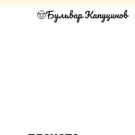
Перейти
Бульвар Капуцинов
к
контенту