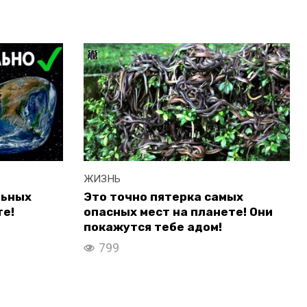
ЖИЗНЬ
льных
Это точно пятерка самых
те!
опасных мест на планете! Они
покажутся тебе адом!
799