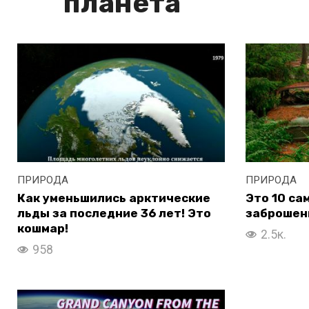
планета
ПРИРОДА
ПРИРОДА
Как уменьшились арктические
Это 10 са
льды за последние 36 лет! Это
заброшенн
кошмар!
2.5к.
958