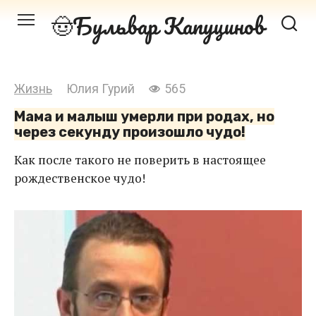
Перейти
Бульвар Капуцинов
к
контенту
Жизнь
Юлия Гурий
565
Мама и малыш умерли при родах, но
через секунду произошло чудо!
Как после такого не поверить в настоящее
рождественское чудо!