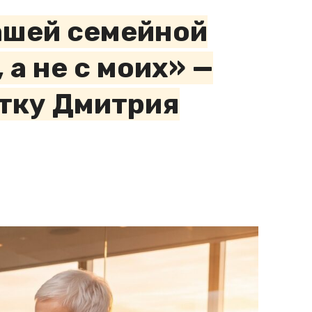
ашей семейной
 а не с моих» —
ытку Дмитрия