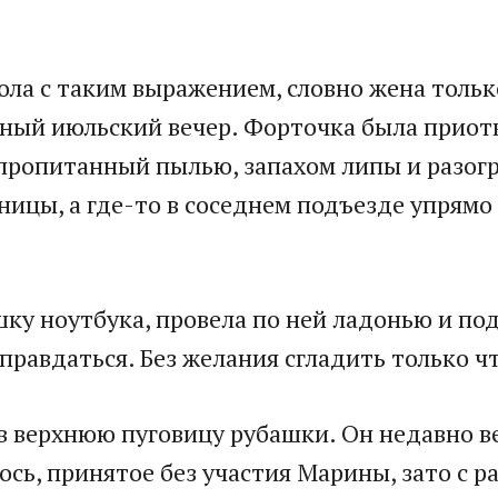
ла с таким выражением, словно жена только
ный июльский вечер. Форточка была приотк
 пропитанный пылью, запахом липы и разогр
ницы, а где-то в соседнем подъезде упрямо
у ноутбука, провела по ней ладонью и под
равдаться. Без желания сгладить только чт
в верхнюю пуговицу рубашки. Он недавно ве
сь, принятое без участия Марины, зато с ра