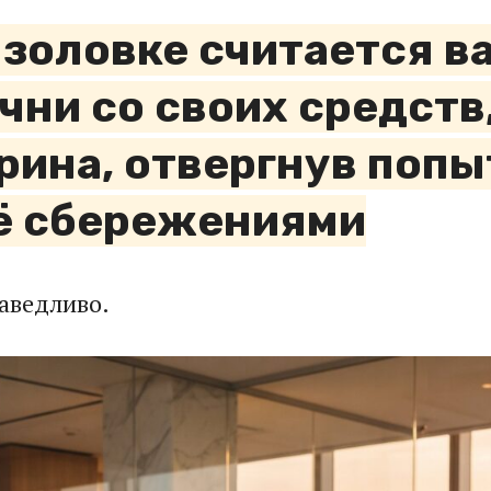
 золовке считается в
ни со своих средств,
рина, отвергнув поп
ё сбережениями
раведливо.