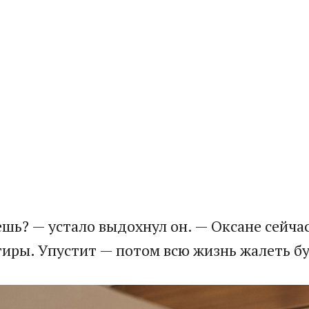
ешь? — устало выдохнул он. — Оксане сейча
иры. Упустит — потом всю жизнь жалеть бу