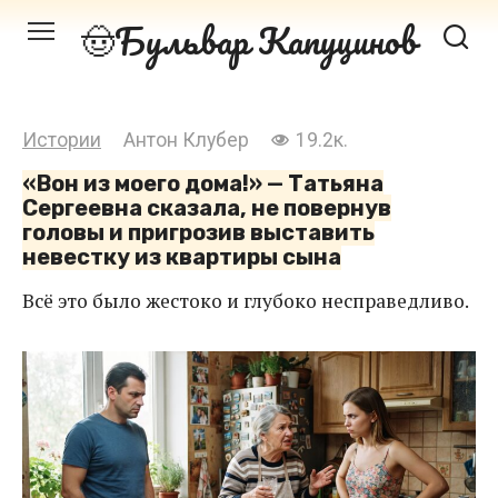
Перейти
Бульвар Капуцинов
к
контенту
Истории
Антон Клубер
19.2к.
«Вон из моего дома!» — Татьяна
Сергеевна сказала, не повернув
головы и пригрозив выставить
невестку из квартиры сына
Всё это было жестоко и глубоко несправедливо.