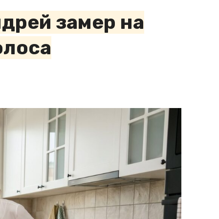
ндрей замер на
олоса