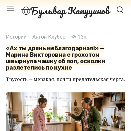
Перейти
Бульвар Капуцинов
к
контенту
Истории
Антон Клубер
13к.
«Ах ты дрянь неблагодарная!» —
Марина Викторовна с грохотом
швырнула чашку об пол, осколки
разлетелись по кухне
Трусость — мерзкая, почти предательская черта.