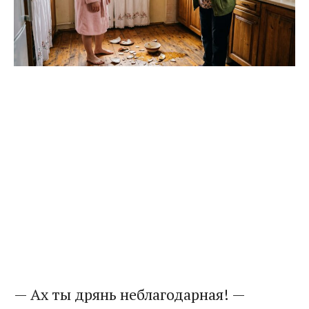
— Ах ты дрянь неблагодарная! —