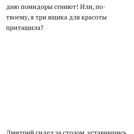
дню помидоры сгниют! Или, по-
твоему, я три ящика для красоты
притащила?
Дмитрий сидел за столом, уставившись