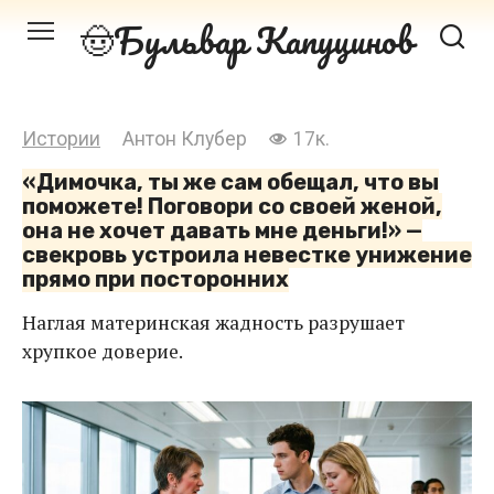
Перейти
Бульвар Капуцинов
к
контенту
Истории
Антон Клубер
17к.
«Димочка, ты же сам обещал, что вы
поможете! Поговори со своей женой,
она не хочет давать мне деньги!» —
свекровь устроила невестке унижение
прямо при посторонних
Наглая материнская жадность разрушает
хрупкое доверие.