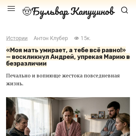
Перейти
Бульвар Капуцинов
к
контенту
Истории
Антон Клубер
15к.
«Моя мать умирает, а тебе всё равно!»
— воскликнул Андрей, упрекая Марию в
безразличии
Печально и вопиюще жестока повседневная
жизнь.