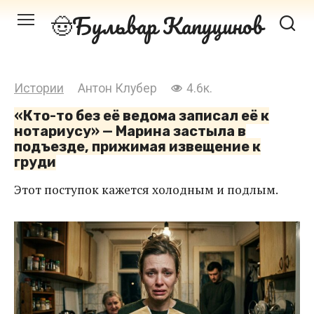
Перейти
Бульвар Капуцинов
к
контенту
Истории
Антон Клубер
4.6к.
«Кто-то без её ведома записал её к
нотариусу» — Марина застыла в
подъезде, прижимая извещение к
груди
Этот поступок кажется холодным и подлым.