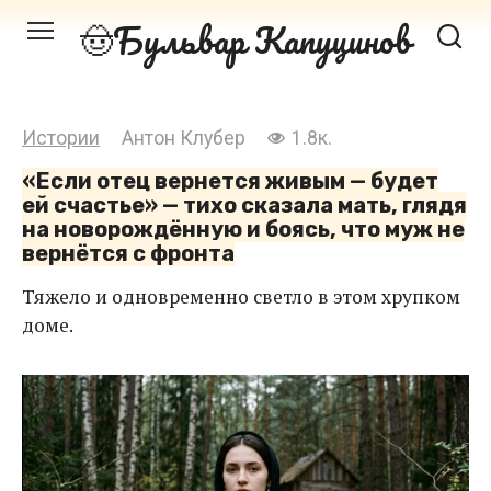
Перейти
Бульвар Капуцинов
к
контенту
Истории
Антон Клубер
1.8к.
«Если отец вернется живым — будет
ей счастье» — тихо сказала мать, глядя
на новорождённую и боясь, что муж не
вернётся с фронта
Тяжело и одновременно светло в этом хрупком
доме.