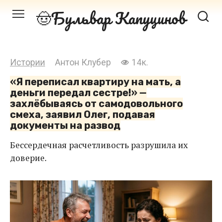
Перейти
Бульвар Капуцинов
к
контенту
Истории
Антон Клубер
14к.
«Я переписал квартиру на мать, а
деньги передал сестре!» —
захлёбываясь от самодовольного
смеха, заявил Олег, подавая
документы на развод
Бессердечная расчетливость разрушила их
доверие.