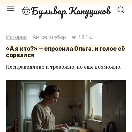
Перейти
Бульвар Капуцинов
к
контенту
Истории
Антон Клубер
12.1к.
«А я кто?» — спросила Ольга, и голос её
сорвался
Несправедливо и тревожно, но ещё возможно.