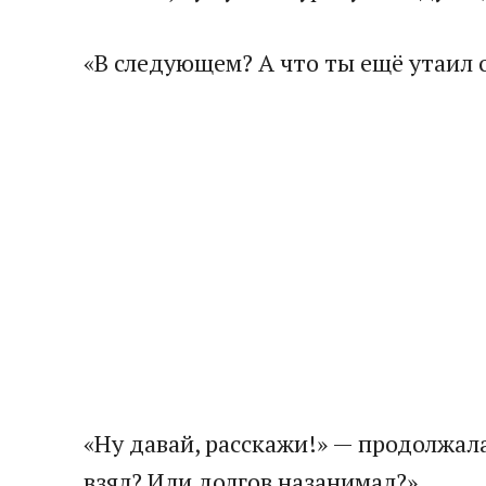
«В следующем? А что ты ещё утаил 
«Ну давай, расскажи!» — продолжал
взял? Или долгов назанимал?»