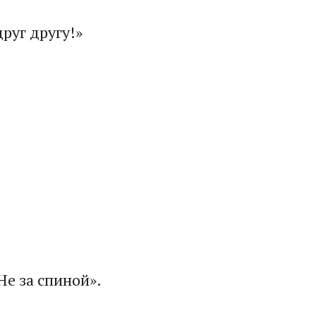
руг другу!»
Не за спиной».