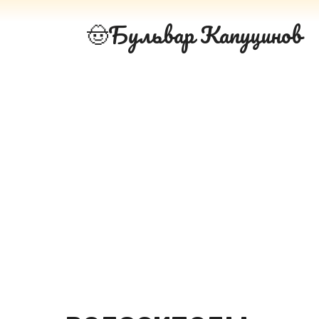
Перейти
Бульвар Капуцинов
к
контенту