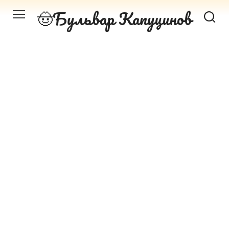
Перейти
Бульвар Капуцинов
к
контенту