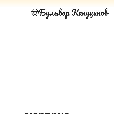
Перейти
Бульвар Капуцинов
к
контенту