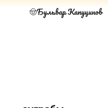
Перейти
Бульвар Капуцинов
к
контенту