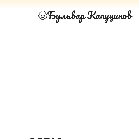
Перейти
Бульвар Капуцинов
к
контенту