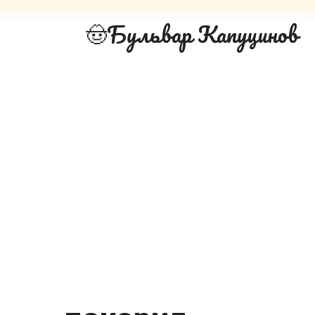
Перейти
Бульвар Капуцинов
к
контенту