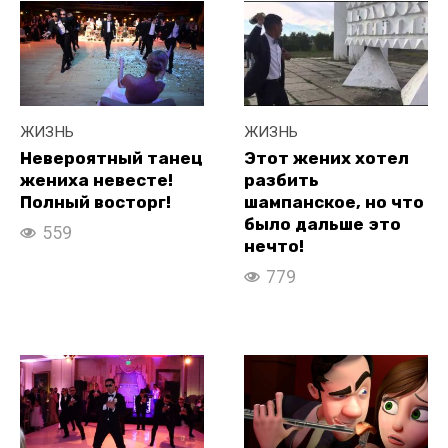
ЖИЗНЬ
ЖИЗНЬ
Невероятный танец
Этот жених хотел
жениха невесте!
разбить
Полный восторг!
шампанское, но что
было дальше это
559
нечто!
779