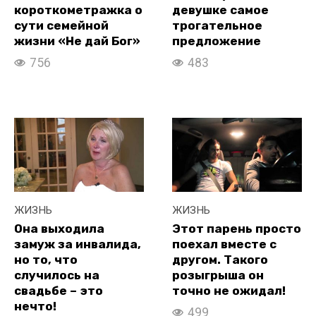
короткометражка о
девушке самое
сути семейной
трогательное
жизни «Не дай Бог»
предложение
756
483
ЖИЗНЬ
ЖИЗНЬ
Она выходила
Этот парень просто
замуж за инвалида,
поехал вместе с
но то, что
другом. Такого
случилось на
розыгрыша он
свадьбе – это
точно не ожидал!
нечто!
499