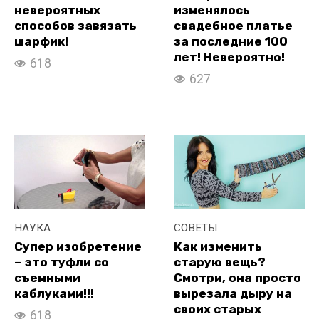
невероятных
изменялось
способов завязать
свадебное платье
шарфик!
за последние 100
лет! Невероятно!
618
627
НАУКА
СОВЕТЫ
Супер изобретение
Как изменить
– это туфли со
старую вещь?
съемными
Смотри, она просто
каблуками!!!
вырезала дыру на
своих старых
618