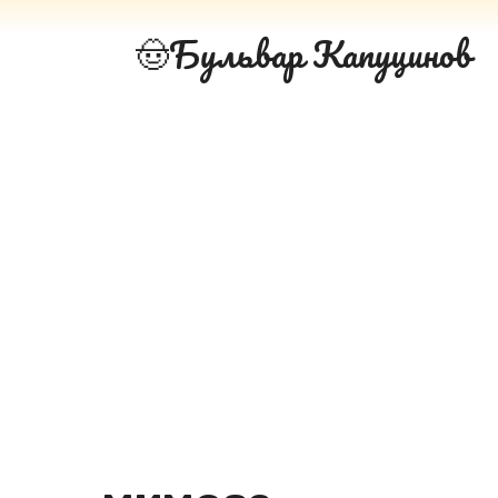
Перейти
Бульвар Капуцинов
к
контенту