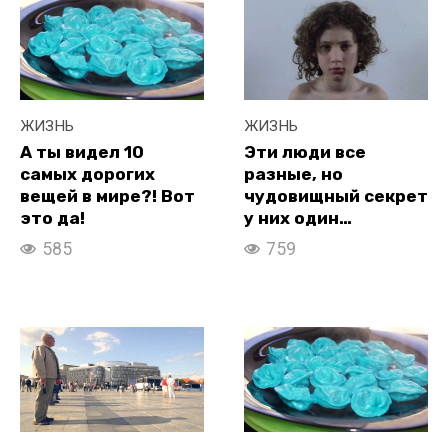
ЖИЗНЬ
ЖИЗНЬ
А ты видел 10
Эти люди все
самых дорогих
разные, но
вещей в мире?! Вот
чудовищный секрет
это да!
у них один…
585
759