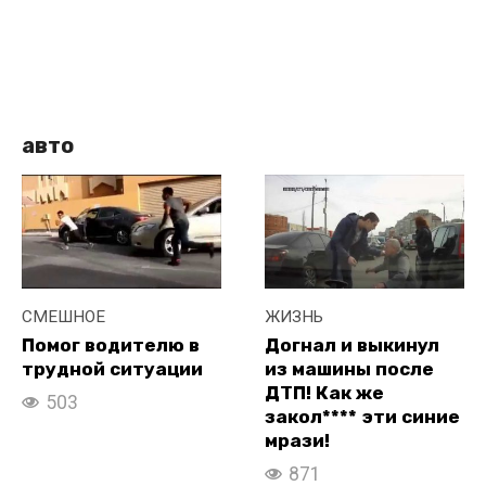
авто
СМЕШНОЕ
ЖИЗНЬ
Помог водителю в
Догнал и выкинул
трудной ситуации
из машины после
ДТП! Как же
503
закол**** эти синие
мрази!
871