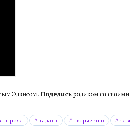
имым Элвисом!
Поделись
роликом со своими
к-н-ролл
талант
творчество
элв