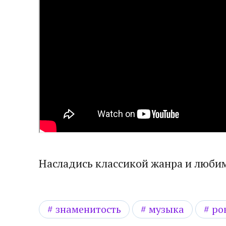
Насладись классикой жанра и люб
знаменитость
музыка
ро