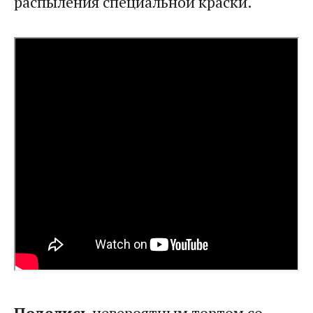
распыления специальной краски.
Поделись
невероятным тортом со