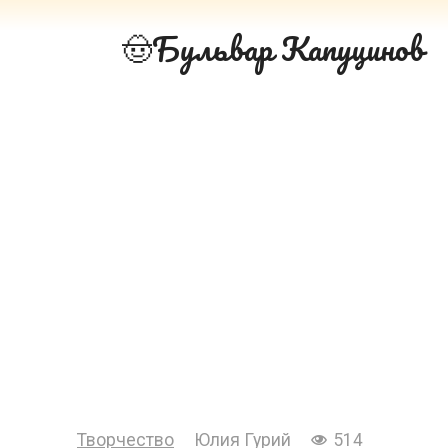
Перейти
Бульвар Капуцинов
к
контенту
Творчество
Юлия Гурий
514