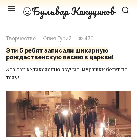
Перейти
Бульвар Капуцинов
к
контенту
Творчество
Юлия Гурий
470
Эти 5 ребят записали шикарную
рождественскую песню в церкви!
Это так великолепно звучит, мурашки бегут по
телу!