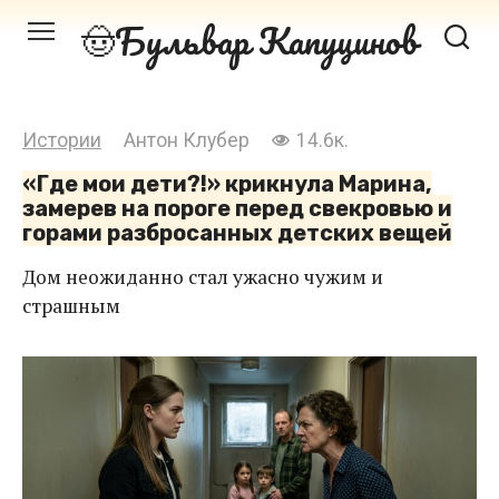
Перейти
Бульвар Капуцинов
к
контенту
Истории
Антон Клубер
14.6к.
«Где мои дети?!» крикнула Марина,
замерев на пороге перед свекровью и
горами разбросанных детских вещей
Дом неожиданно стал ужасно чужим и
страшным