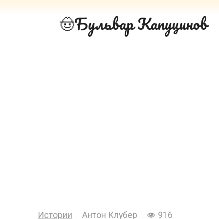
Перейти
Бульвар Капуцинов
к
контенту
Истории
Антон Клубер
916