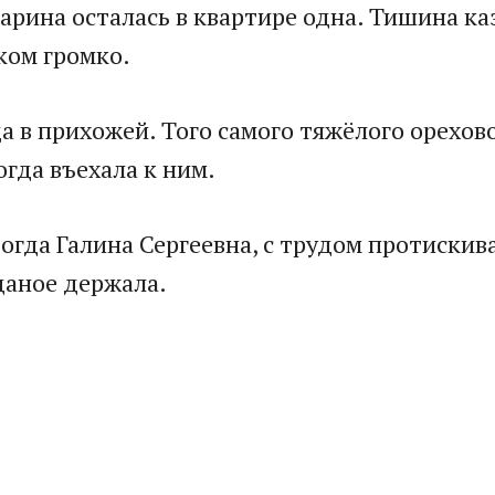
арина осталась в квартире одна. Тишина ка
ком громко.
 в прихожей. Того самого тяжёлого орехов
огда въехала к ним.
огда Галина Сергеевна, с трудом протискив
даное держала.