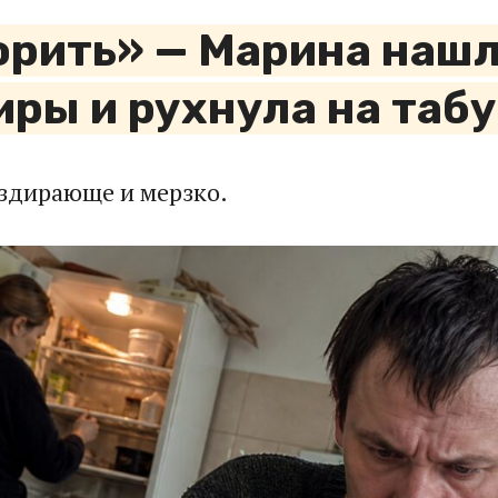
орить» — Марина нашл
иры и рухнула на таб
здирающе и мерзко.