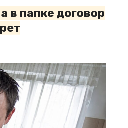
а в папке договор
урет