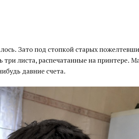
лось. Зато под стопкой старых пожелтевш
ь три листа, распечатанные на принтере. М
нибудь давние счета.