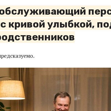
а обслуживающий перс
с кривой улыбкой, п
родственников
предсказуемо.