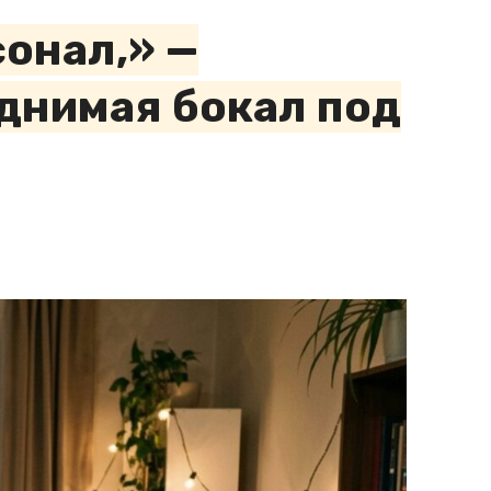
онал,» —
однимая бокал под