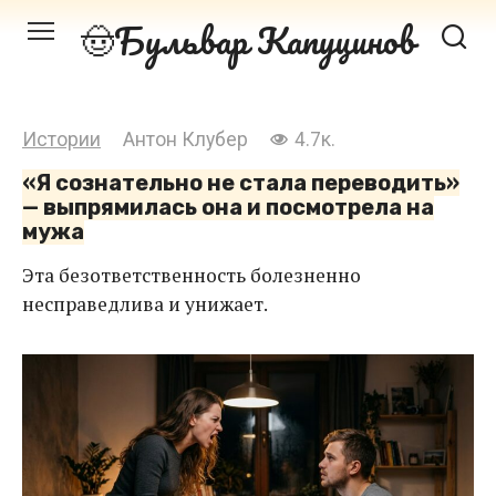
Перейти
Бульвар Капуцинов
к
контенту
Истории
Антон Клубер
4.7к.
«Я сознательно не стала переводить»
— выпрямилась она и посмотрела на
мужа
Эта безответственность болезненно
несправедлива и унижает.