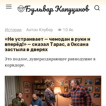
Перейти
Бульвар Капуцинов
к
контенту
Истории
Антон Клубер
10.4к.
«Не устраивает — чемодан в руки и
вперёд!» — сказал Тарас, а Оксана
застыла в дверях
Это подлое, душераздирающее равнодушие в
коридоре.