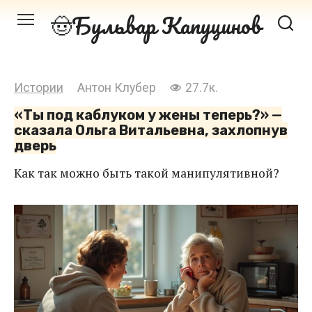
Перейти
Бульвар Капуцинов
к
контенту
Истории
Антон Клубер
27.7к.
«Ты под каблуком у жены теперь?» —
сказала Ольга Витальевна, захлопнув
дверь
Как так можно быть такой манипулятивной?