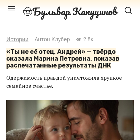
Перейти
Бульвар Капуцинов
к
контенту
Истории
Антон Клубер
2.8к.
«Ты не её отец, Андрей» — твёрдо
сказала Марина Петровна, показав
распечатанные результаты ДНК
Одержимость правдой уничтожила хрупкое
семейное счастье.