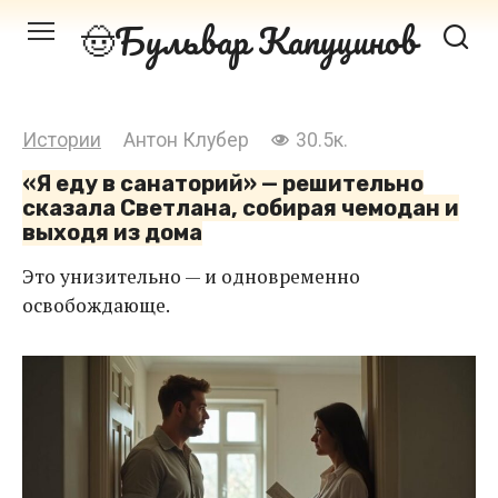
Перейти
Бульвар Капуцинов
к
контенту
Истории
Антон Клубер
30.5к.
«Я еду в санаторий» — решительно
сказала Светлана, собирая чемодан и
выходя из дома
Это унизительно — и одновременно
освобождающе.