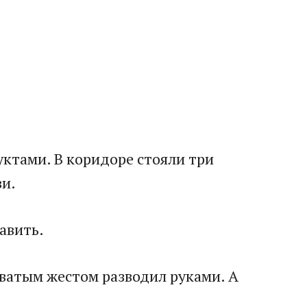
уктами. В коридоре стояли три
ви.
тавить.
оватым жестом разводил руками. А