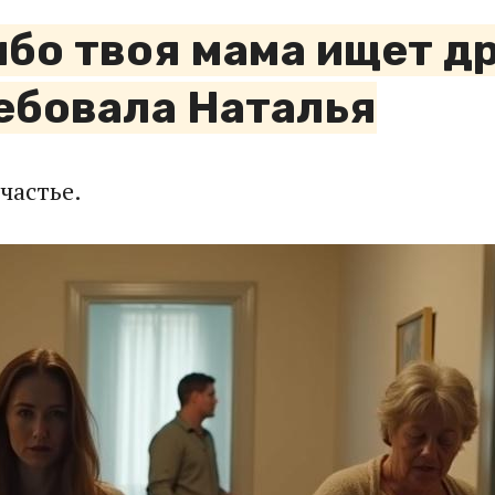
ибо твоя мама ищет д
ебовала Наталья
частье.