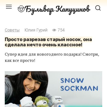
Перейти
Бульвар Капуцинов
к
контенту
Советы
Юлия Гурий
754
Просто разрезав старый носок, она
сделала нечто очень классное!
Супер идея для новогоднего подарка! Смотри,
как все просто!