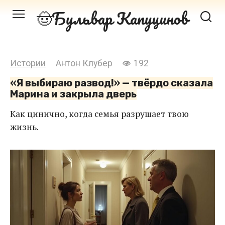
Перейти
Бульвар Капуцинов
к
контенту
Истории
Антон Клубер
192
«Я выбираю развод!» — твёрдо сказала
Марина и закрыла дверь
Как цинично, когда семья разрушает твою
жизнь.