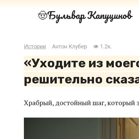
Перейти
Бульвар Капуцинов
к
контенту
Истории
Антон Клубер
1.2к.
«Уходите из моего
решительно сказ
Храбрый, достойный шаг, который з