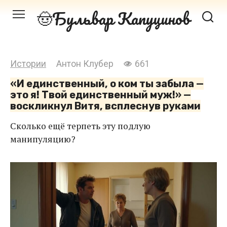
Перейти
Бульвар Капуцинов
к
контенту
Истории
Антон Клубер
661
«И единственный, о ком ты забыла —
это я! Твой единственный муж!» —
воскликнул Витя, всплеснув руками
Сколько ещё терпеть эту подлую
манипуляцию?