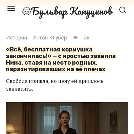
Перейти
Бульвар Капуцинов
к
контенту
Истории
Антон Клубер
1.5к.
«Всё, бесплатная кормушка
закончилась!» — с яростью заявила
Нина, ставя на место родных,
паразитировавших на её плечах
Свобода пришла, но цену ей пришлось
заплатить.