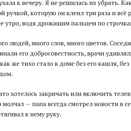
хала к вечеру. Я не решилась их убрать. Ка
й ручкой, которую он клеил три раза и всё 
нее утро, водя дрожащим пальцем по строчк
го людей, много слов, много цветов. Сосед
инали его добросовестность, врачи удивлялис
как же тихо стало в доме без его кашля, без
рдом.
 что хотелось закричать или включить теле
 молчал — папа всегда смотрел новости в се
тягивал к нему руку.