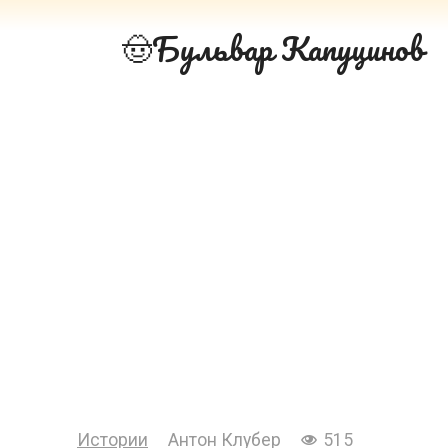
Перейти
Бульвар Капуцинов
к
контенту
Истории
Антон Клубер
515