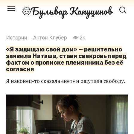
Перейти
Бульвар Капуцинов
к
контенту
Истории
Антон Клубер
2к.
«Я защищаю свой дом» — решительно
заявила Наташа, ставя свекровь перед
фактом о прописке племянника без её
согласия
Я наконец-то сказала «нет» и ощутила свободу.